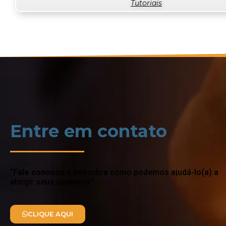
Tutoriais
Entre em contato
“
Fale conosco
e descubra como podemos ajudá-lo(a) a
atingir seus objetivos.”
CLIQUE AQUI