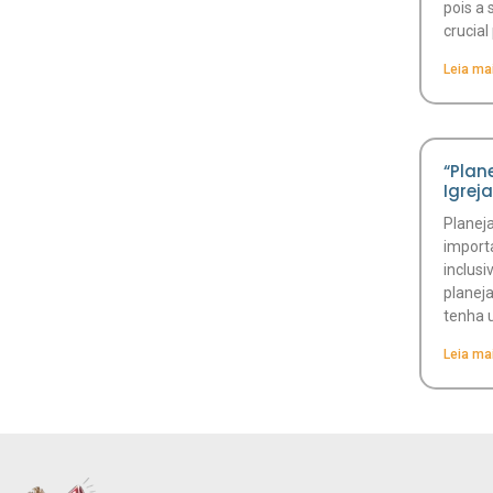
pois a 
crucia
Leia ma
“Plan
Igrej
Planej
import
inclusi
planej
tenha 
Leia ma