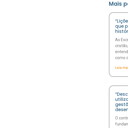
Mais p
“Liçõ
que 
histó
As Escr
cristão
entend
como d
Leia ma
“Desc
utili
gestã
desen
O contr
fundam