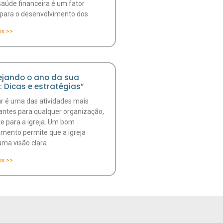
saúde financeira é um fator
l para o desenvolvimento dos
is >>
ejando o ano da sua
a: Dicas e estratégias”
ar é uma das atividades mais
antes para qualquer organização,
ve para a igreja. Um bom
amento permite que a igreja
uma visão clara
is >>